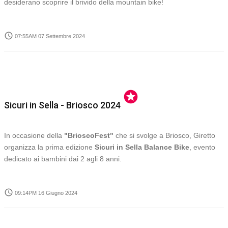
desiderano scoprire il brivido della mountain bike!
access_time
07:55AM 07 Settembre 2024
stars
Sicuri in Sella - Briosco 2024
In occasione della
"BrioscoFest"
che si svolge a Briosco, Giretto
organizza la prima edizione
Sicuri in Sella Balance Bike
, evento
dedicato ai bambini dai 2 agli 8 anni.
access_time
09:14PM 16 Giugno 2024