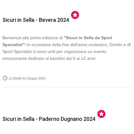
stars
Sicuri in Sella - Bevera 2024
Benvenuti alla prima edizione di
"Sicuri in Sella da Sport
Specialist"
! In occasione della fine dell'anno scolastico, Giretto e df
Sport Specialist si sono uniti per organizzare un evento
emozionante dedicato ai bambini dai 6 ai 12 anni.
access_time
12:00AM 01 Giugno 2024
stars
Sicuri in Sella - Paderno Dugnano 2024