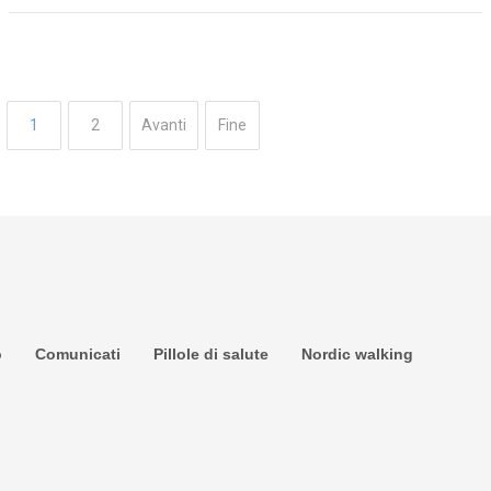
1
2
Avanti
Fine
o
Comunicati
Pillole di salute
Nordic walking