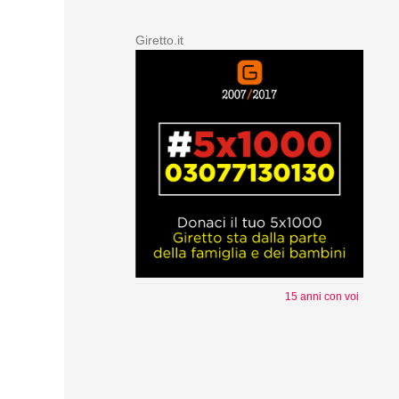
Giretto.it
15 anni con voi