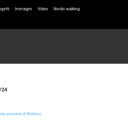
ogetti
Immagini
Video
Nordic walking
/24
cuola primaria di Molteno