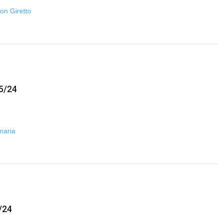
con Giretto
5/24
imaria
/24