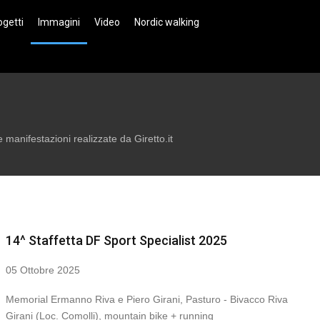
ogetti
Immagini
Video
Nordic walking
manifestazioni realizzate da Giretto.it
14^ Staffetta DF Sport Specialist 2025
05 Ottobre 2025
Memorial Ermanno Riva e Piero Girani, Pasturo - Bivacco Riva
Girani (Loc. Comolli), mountain bike + running