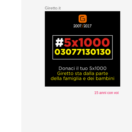
Giretto.it
15 anni con voi