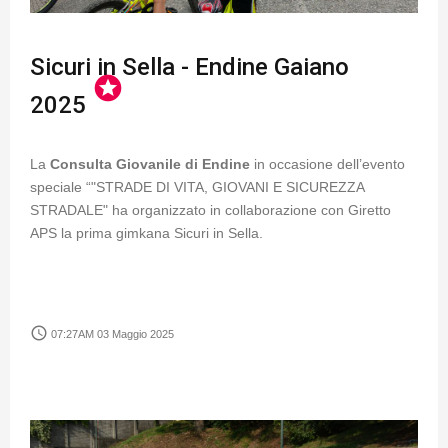
Sicuri in Sella - Endine Gaiano
stars
2025
La
Consulta Giovanile di Endine
in occasione dell’evento
speciale “"STRADE DI VITA, GIOVANI E SICUREZZA
STRADALE" ha organizzato in collaborazione con Giretto
APS la prima gimkana Sicuri in Sella.
access_time
07:27AM 03 Maggio 2025