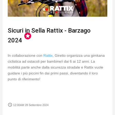
Sicuri in Sella Rattix - Barzago
stars
2024
In collaborazione con
Rattix
, Giretto organizza una gimkana
ciclistica ad ostacoli per bambine/i dai 6 ai 12 anni. La
mobilità parte anche dalla sicurezza stradale e Rattix vuole
guidare i più piccini fin dai primi passi, diventando il loro
punto di riferimento!
access_time
12:00AM 28 Settembre 2024