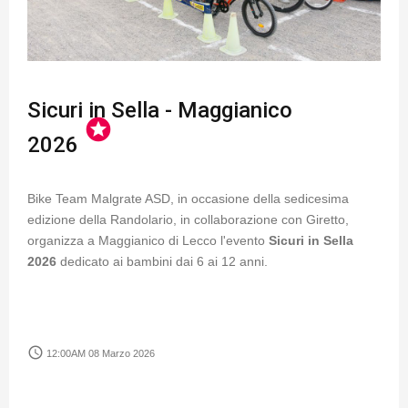
Sicuri in Sella - Maggianico
stars
2026
Bike Team Malgrate ASD, in occasione della sedicesima
edizione della Randolario, in collaborazione con Giretto,
organizza a Maggianico di Lecco l'evento
Sicuri in Sella
2026
dedicato ai bambini dai 6 ai 12 anni.
access_time
12:00AM 08 Marzo 2026