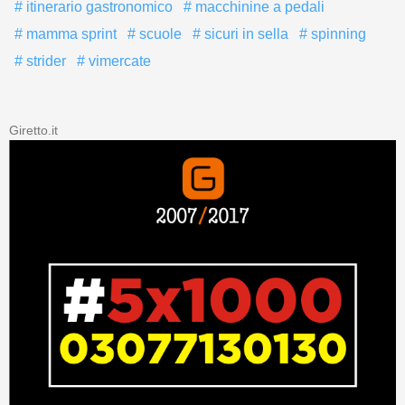
itinerario gastronomico
macchinine a pedali
mamma sprint
scuole
sicuri in sella
spinning
strider
vimercate
Giretto.it