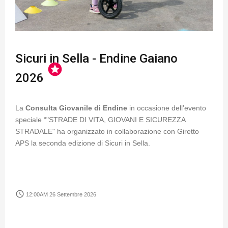
Sicuri in Sella - Endine Gaiano
stars
2026
La
Consulta Giovanile di Endine
in occasione dell’evento
speciale “"STRADE DI VITA, GIOVANI E SICUREZZA
STRADALE" ha organizzato in collaborazione con Giretto
APS la seconda edizione di Sicuri in Sella.
access_time
12:00AM 26 Settembre 2026