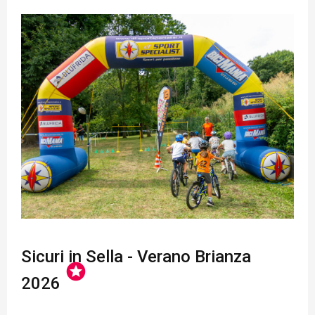
Sicuri in Sella - Verano Brianza
stars
2026