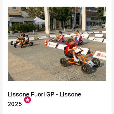
Lissone Fuori GP - Lissone
stars
2025