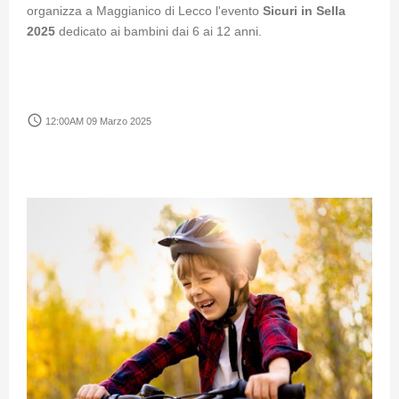
organizza a Maggianico di Lecco l'evento
Sicuri in Sella
2025
dedicato ai bambini dai 6 ai 12 anni.
access_time
12:00AM 09 Marzo 2025