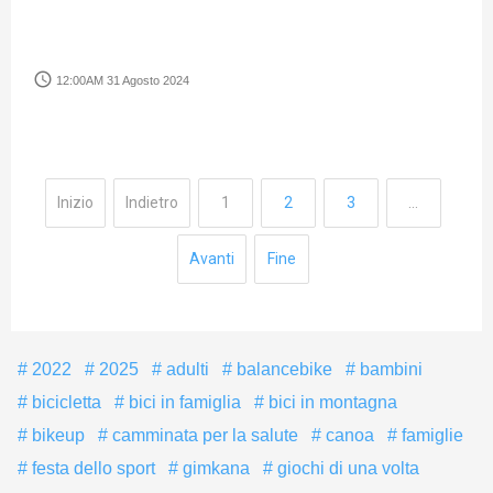
access_time
12:00AM 31 Agosto 2024
Inizio
Indietro
1
2
3
…
Avanti
Fine
2022
2025
adulti
balancebike
bambini
bicicletta
bici in famiglia
bici in montagna
bikeup
camminata per la salute
canoa
famiglie
festa dello sport
gimkana
giochi di una volta