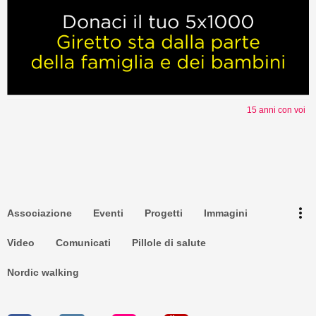
15 anni con voi
Torna su ^
Newsletter
more_vert
Associazione
Eventi
Progetti
Immagini
Privacy
Video
Comunicati
Pillole di salute
Nordic walking