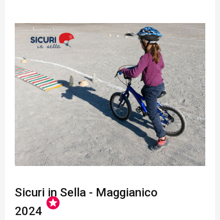
Sicuri in Sella - Maggianico
stars
2024