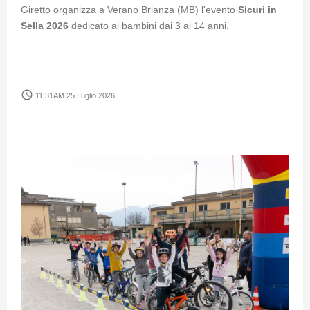
Giretto organizza a Verano Brianza (MB) l'evento
Sicuri in
Sella 2026
dedicato ai bambini dai 3 ai 14 anni.
access_time
11:31AM 25 Luglio 2026