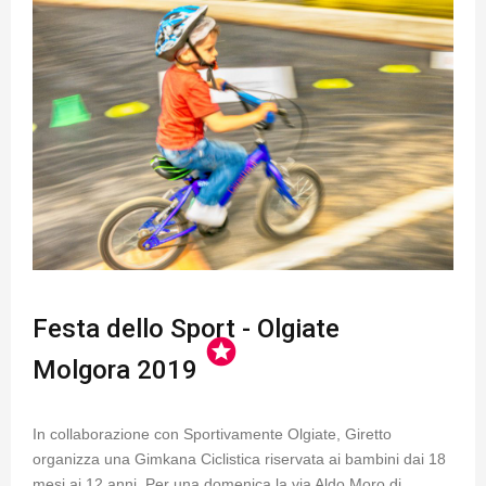
Festa dello Sport - Olgiate
stars
Molgora 2019
In collaborazione con Sportivamente Olgiate, Giretto
organizza una Gimkana Ciclistica riservata ai bambini dai 18
mesi ai 12 anni. Per una domenica la via Aldo Moro di