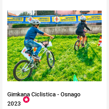
Gimkana Ciclistica - Osnago
stars
2023