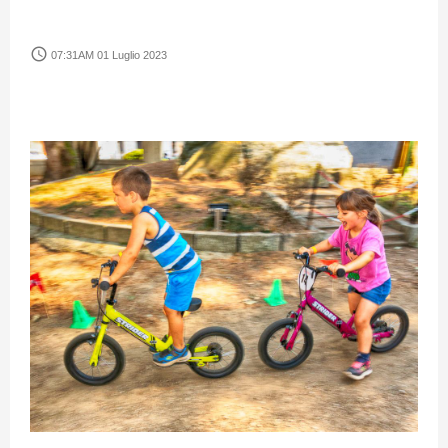
access_time
07:31AM 01 Luglio 2023