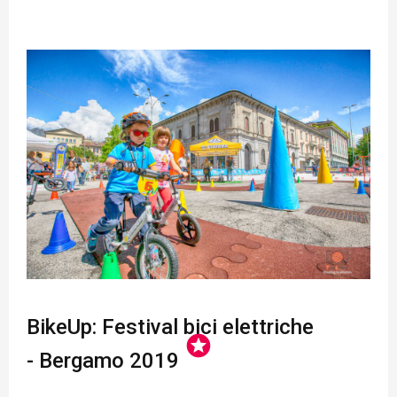
BikeUp: Festival bici elettriche
stars
- Bergamo 2019