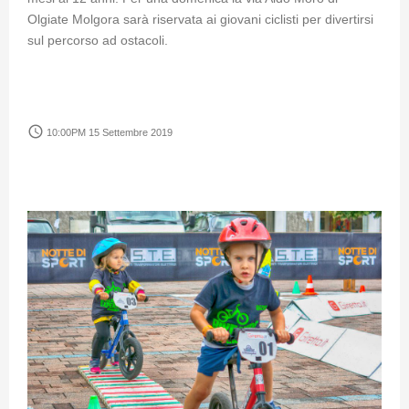
Olgiate Molgora sarà riservata ai giovani ciclisti per divertirsi
sul percorso ad ostacoli.
access_time
10:00PM 15 Settembre 2019