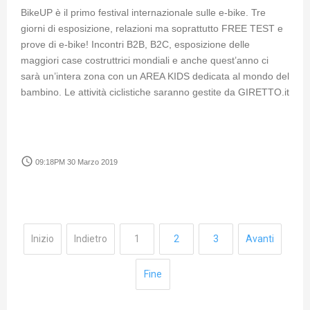
BikeUP è il primo festival internazionale sulle e-bike. Tre
giorni di esposizione, relazioni ma soprattutto FREE TEST e
prove di e-bike! Incontri B2B, B2C, esposizione delle
maggiori case costruttrici mondiali e anche quest’anno ci
sarà un’intera zona con un AREA KIDS dedicata al mondo del
bambino. Le attività ciclistiche saranno gestite da GIRETTO.it
access_time
09:18PM 30 Marzo 2019
Inizio
Indietro
1
2
3
Avanti
Fine