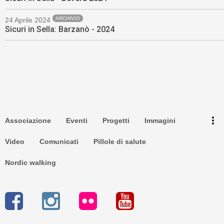
ARCHIVIO
24 Aprile 2024
Sicuri in Sella: Barzanò - 2024
Torna su ^
Newsletter
more_vert
Associazione
Eventi
Progetti
Immagini
Privacy
Video
Comunicati
Pillole di salute
Nordic walking