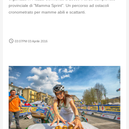
provinciale di "Mamma Sprint". Un percorso ad ostacoli
cronometrato per mamme abili e scattanti.
access_time
03:07PM 03 Aprile 2016