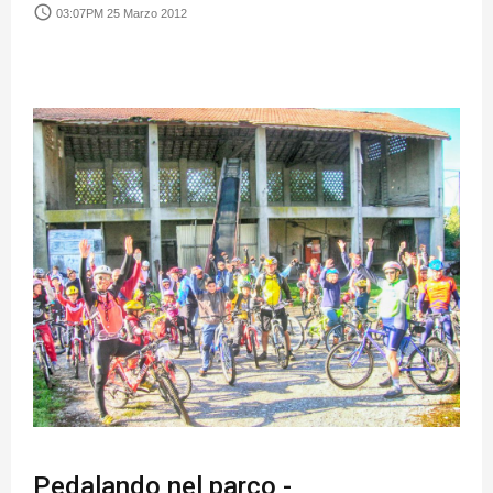
access_time
03:07PM 25 Marzo 2012
Pedalando nel parco -