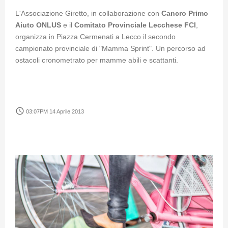
L'Associazione Giretto, in collaborazione con
Cancro Primo
Aiuto ONLUS
e il
Comitato Provinciale Lecchese FCI
,
organizza in Piazza Cermenati a Lecco il secondo
campionato provinciale di "Mamma Sprint". Un percorso ad
ostacoli cronometrato per mamme abili e scattanti.
access_time
03:07PM 14 Aprile 2013