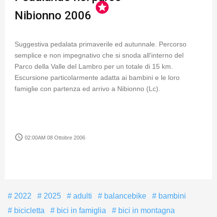
stars
Nibionno 2006
Suggestiva pedalata primaverile ed autunnale. Percorso
semplice e non impegnativo che si snoda all'interno del
Parco della Valle del Lambro per un totale di 15 km.
Escursione particolarmente adatta ai bambini e le loro
famiglie con partenza ed arrivo a Nibionno (Lc).
access_time
02:00AM 08 Ottobre 2006
2022
2025
adulti
balancebike
bambini
bicicletta
bici in famiglia
bici in montagna