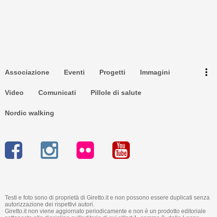
Torna su ^
Newsletter
more_vert
Associazione
Eventi
Progetti
Immagini
Privacy
Video
Comunicati
Pillole di salute
Nordic walking
Testi e foto sono di proprietà di Giretto.it e non possono essere duplicati senza
autorizzazione dei rispettivi autori.
Giretto.it non viene aggiornato periodicamente e non è un prodotto editoriale