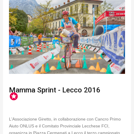
Mamma Sprint - Lecco 2016
stars
L'Associazione Giretto, in collaborazione con Cancro Primo
Aiuto ONLUS e il Comitato Provinciale Lecchese FCI,
organizza in Piazza Cermenati a Lecco il terzo campionato