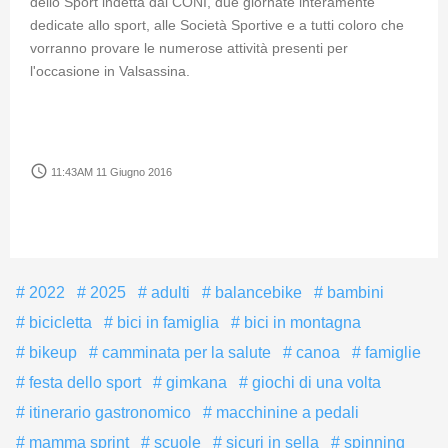
dello Sport indetta dal CONI, due giornate interamente
dedicate allo sport, alle Società Sportive e a tutti coloro che
vorranno provare le numerose attività presenti per
l'occasione in Valsassina.
access_time
11:43AM 11 Giugno 2016
2022
2025
adulti
balancebike
bambini
bicicletta
bici in famiglia
bici in montagna
bikeup
camminata per la salute
canoa
famiglie
festa dello sport
gimkana
giochi di una volta
itinerario gastronomico
macchinine a pedali
mamma sprint
scuole
sicuri in sella
spinning