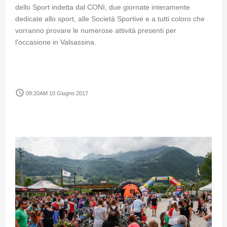
dello Sport indetta dal CONI, due giornate interamente
dedicate allo sport, alle Società Sportive e a tutti coloro che
vorranno provare le numerose attività presenti per
l'occasione in Valsassina.
access_time
09:20AM 10 Giugno 2017