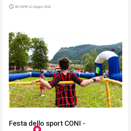
access_time
06:14PM 12 Giugno 2016
Festa dello sport CONI -
stars