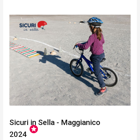
Sicuri in Sella - Maggianico
stars
2024