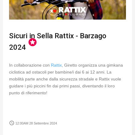
Sicuri in Sella Rattix - Barzago
stars
2024
In collaborazione con
Rattix
, Giretto organizza una gimkana
ciclistica ad ostacoli per bambine/i dai 6 ai 12 anni. La
mobilità parte anche dalla sicurezza stradale e Rattix vuole
guidare i più piccini fin dai primi passi, diventando il loro
punto di riferimento!
access_time
12:00AM 28 Settembre 2024