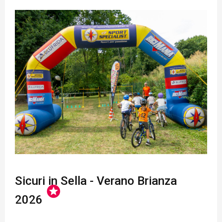
Sicuri in Sella - Verano Brianza
stars
2026