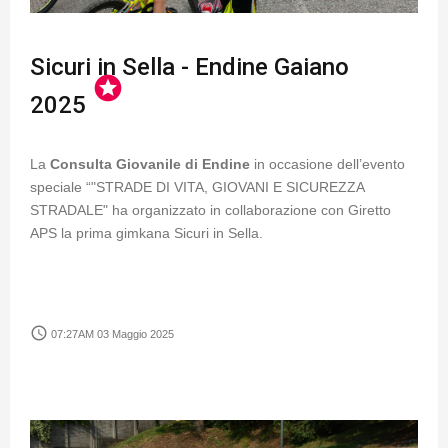
Sicuri in Sella - Endine Gaiano
stars
2025
La
Consulta Giovanile di Endine
in occasione dell’evento
speciale “"STRADE DI VITA, GIOVANI E SICUREZZA
STRADALE" ha organizzato in collaborazione con Giretto
APS la prima gimkana Sicuri in Sella.
access_time
07:27AM 03 Maggio 2025