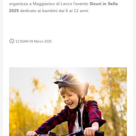
organizza a Maggianico di Lecco l'evento
Sicuri in Sella
2025
dedicato ai bambini dai 6 ai 12 anni.
access_time
12:00AM 09 Marzo 2025