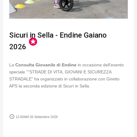
Sicuri in Sella - Endine Gaiano
stars
2026
La
Consulta Giovanile di Endine
in occasione dell’evento
speciale “"STRADE DI VITA, GIOVANI E SICUREZZA
STRADALE" ha organizzato in collaborazione con Giretto
APS la seconda edizione di Sicuri in Sella.
access_time
12:00AM 26 Settembre 2026