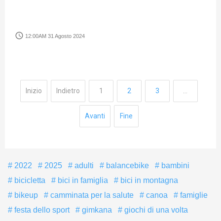
access_time
12:00AM 31 Agosto 2024
Inizio
Indietro
1
2
3
…
Avanti
Fine
2022
2025
adulti
balancebike
bambini
bicicletta
bici in famiglia
bici in montagna
bikeup
camminata per la salute
canoa
famiglie
festa dello sport
gimkana
giochi di una volta