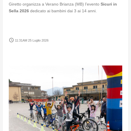
Giretto organizza a Verano Brianza (MB) l'evento
Sicuri in
Sella 2026
dedicato ai bambini dai 3 ai 14 anni.
access_time
11:31AM 25 Luglio 2026