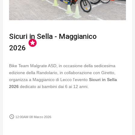
Sicuri in Sella - Maggianico
stars
2026
Bike Team Malgrate ASD, in occasione della sedicesima
edizione della Randolario, in collaborazione con Giretto,
organizza a Maggianico di Lecco l'evento
Sicuri in Sella
2026
dedicato ai bambini dai 6 ai 12 anni.
access_time
12:00AM 08 Marzo 2026