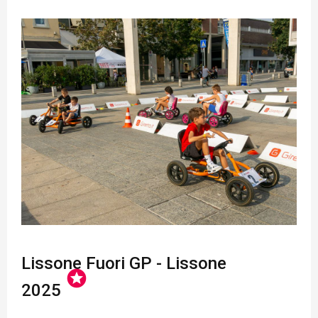
Lissone Fuori GP - Lissone
stars
2025