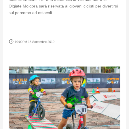
Olgiate Molgora sarà riservata ai giovani ciclisti per divertirsi
sul percorso ad ostacoli.
access_time
10:00PM 15 Settembre 2019