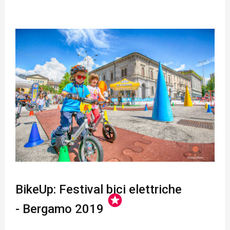
BikeUp: Festival bici elettriche
stars
- Bergamo 2019