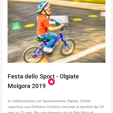
Festa dello Sport - Olgiate
stars
Molgora 2019
In collaborazione con Sportivamente Olgiate, Giretto
organizza una Gimkana Ciclistica riservata ai bambini dai 18
mesi ai 12 anni. Per una domenica la via Aldo Moro di