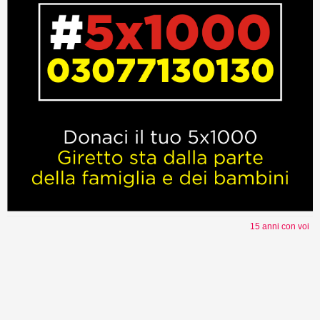
15 anni con voi
Torna su ^
Newsletter