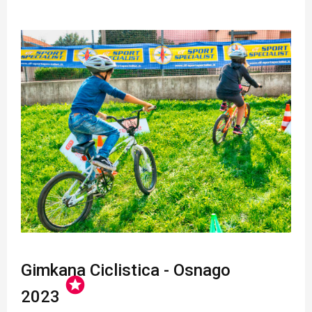
Gimkana Ciclistica - Osnago
stars
2023