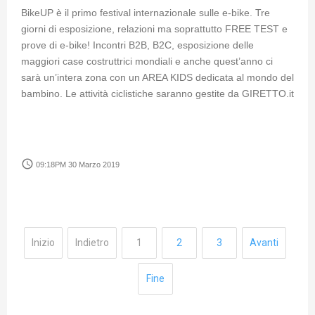
BikeUP è il primo festival internazionale sulle e-bike. Tre
giorni di esposizione, relazioni ma soprattutto FREE TEST e
prove di e-bike! Incontri B2B, B2C, esposizione delle
maggiori case costruttrici mondiali e anche quest’anno ci
sarà un’intera zona con un AREA KIDS dedicata al mondo del
bambino. Le attività ciclistiche saranno gestite da GIRETTO.it
access_time
09:18PM 30 Marzo 2019
Inizio
Indietro
1
2
3
Avanti
Fine