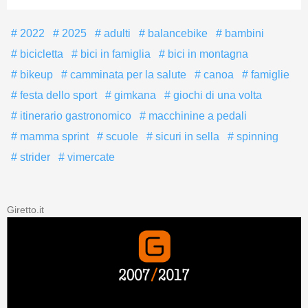
2022
2025
adulti
balancebike
bambini
bicicletta
bici in famiglia
bici in montagna
bikeup
camminata per la salute
canoa
famiglie
festa dello sport
gimkana
giochi di una volta
itinerario gastronomico
macchinine a pedali
mamma sprint
scuole
sicuri in sella
spinning
strider
vimercate
Giretto.it