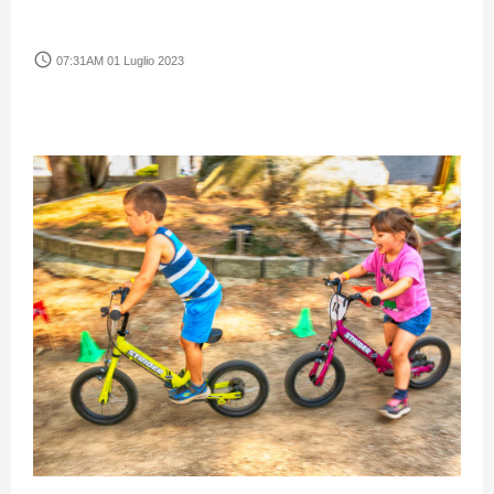
access_time
07:31AM 01 Luglio 2023