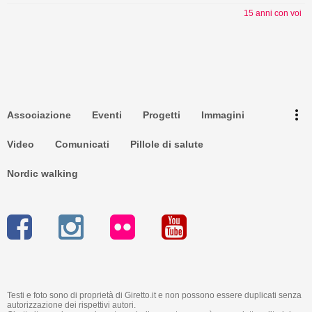
15 anni con voi
Torna su ^
Newsletter
more_vert
Associazione
Eventi
Progetti
Immagini
Privacy
Video
Comunicati
Pillole di salute
Nordic walking
Testi e foto sono di proprietà di Giretto.it e non possono essere duplicati senza
autorizzazione dei rispettivi autori.