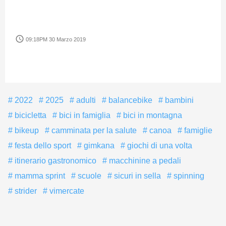
access_time
09:18PM 30 Marzo 2019
2022
2025
adulti
balancebike
bambini
bicicletta
bici in famiglia
bici in montagna
bikeup
camminata per la salute
canoa
famiglie
festa dello sport
gimkana
giochi di una volta
itinerario gastronomico
macchinine a pedali
mamma sprint
scuole
sicuri in sella
spinning
strider
vimercate