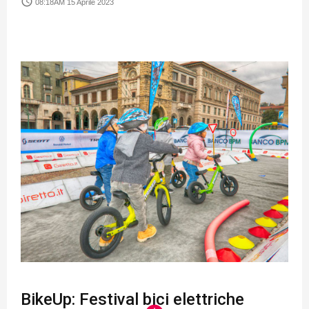
access_time
08:18AM 15 Aprile 2023
BikeUp: Festival bici elettriche