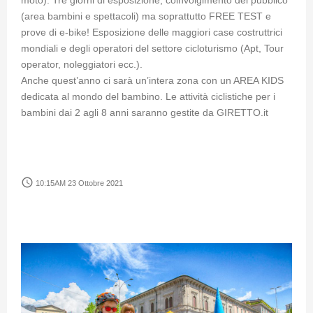
moto). Tre giorni di esposizione, coinvolgimento del pubblico
(area bambini e spettacoli) ma soprattutto FREE TEST e
prove di e-bike! Esposizione delle maggiori case costruttrici
mondiali e degli operatori del settore cicloturismo (Apt, Tour
operator, noleggiatori ecc.).
Anche quest’anno ci sarà un’intera zona con un AREA KIDS
dedicata al mondo del bambino. Le attività ciclistiche per i
bambini dai 2 agli 8 anni saranno gestite da GIRETTO.it
access_time
10:15AM 23 Ottobre 2021