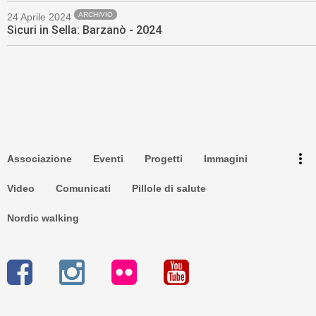
ARCHIVIO
24 Aprile 2024
Sicuri in Sella: Barzanò - 2024
Torna su ^
Newsletter
more_vert
Associazione
Eventi
Progetti
Immagini
Privacy
Video
Comunicati
Pillole di salute
Nordic walking