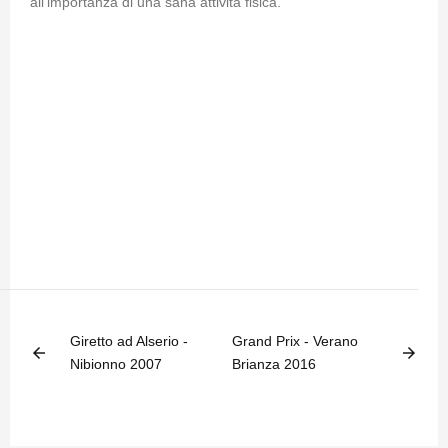
all'importanza di una sana attività fisica.
Giretto ad Alserio -
Grand Prix - Verano
arrow_back
arrow_forward
Nibionno 2007
Brianza 2016