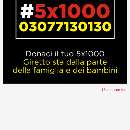
15 anni con voi
Torna su ^
Newsletter