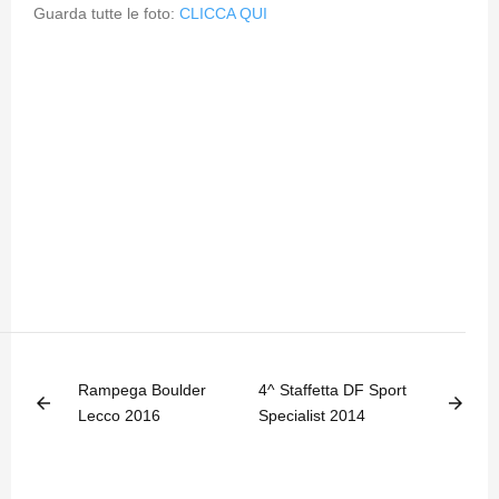
Guarda tutte le foto:
CLICCA QUI
Rampega Boulder
4^ Staffetta DF Sport
arrow_back
arrow_forward
Lecco 2016
Specialist 2014