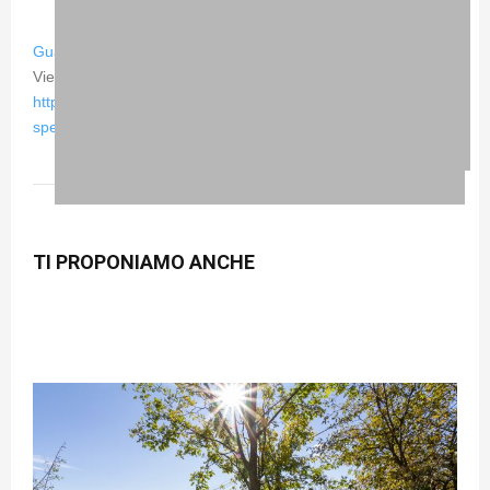
Guarda tutto il photo set su Flickr
View the embedded image gallery online at:
https://www.giretto.it/immagini/item/877-5-staffetta-df-sport-
specialist-2015#sigProId61a7e14f85
TI PROPONIAMO ANCHE