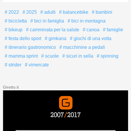
2022
2025
adulti
balancebike
bambini
bicicletta
bici in famiglia
bici in montagna
bikeup
camminata per la salute
canoa
famiglie
festa dello sport
gimkana
giochi di una volta
itinerario gastronomico
macchinine a pedali
mamma sprint
scuole
sicuri in sella
spinning
strider
vimercate
Giretto.it